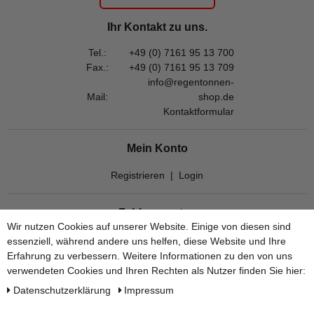
Ihr Kontakt zu uns.
Tel.:
+49 (0) 7161 95 13 700
Fax.:
+49 (0) 7161 95 13 709
info@regentonnen-
Mail:
shop.de
Kontaktformular
Mein Konto
Registrieren
|
Login
Zahlungsarten
Wir nutzen Cookies auf unserer Website. Einige von diesen sind
essenziell, während andere uns helfen, diese Website und Ihre
Erfahrung zu verbessern. Weitere Informationen zu den von uns
verwendeten Cookies und Ihren Rechten als Nutzer finden Sie hier:
Daten­schutz­erklärung
Impressum
Versandarten