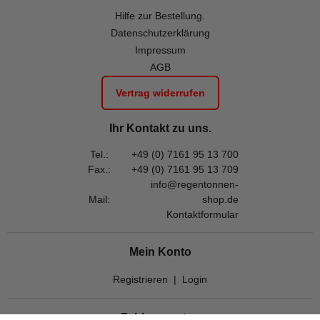
Hilfe zur Bestellung.
Datenschutzerklärung
Impressum
AGB
Vertrag widerrufen
Ihr Kontakt zu uns.
Tel.:
+49 (0) 7161 95 13 700
Fax.:
+49 (0) 7161 95 13 709
info@regentonnen-
Mail:
shop.de
Kontaktformular
Mein Konto
Registrieren
|
Login
Zahlungsarten