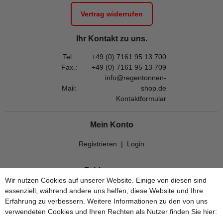
Vertrag widerrufen
Ihr Kontakt zu uns.
Tel.:
+49 (0) 7161 95 13 700
Fax.:
+49 (0) 7161 95 13 709
info@regentonnen-
Mail:
shop.de
Kontaktformular
Mein Konto
Registrieren
|
Login
Zahlungsarten
Wir nutzen Cookies auf unserer Website. Einige von diesen sind
essenziell, während andere uns helfen, diese Website und Ihre
Erfahrung zu verbessern. Weitere Informationen zu den von uns
verwendeten Cookies und Ihren Rechten als Nutzer finden Sie hier: