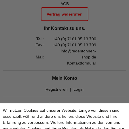
AGB
Vertrag widerrufen
Ihr Kontakt zu uns.
Tel.:
+49 (0) 7161 95 13 700
Fax.:
+49 (0) 7161 95 13 709
info@regentonnen-
Mail:
shop.de
Kontaktformular
Mein Konto
Registrieren
|
Login
Zahlungsarten
Wir nutzen Cookies auf unserer Website. Einige von diesen sind
essenziell, während andere uns helfen, diese Website und Ihre
Erfahrung zu verbessern. Weitere Informationen zu den von uns
verwendeten Cookies und Ihren Rechten als Nutzer finden Sie hier: