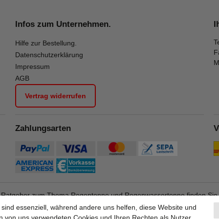
Infos zum Unternehmen.
I
Te
Hilfe zur Bestellung.
F
Datenschutzerklärung
M
Impressum
AGB
Vertrag widerrufen
Zahlungsarten
V
 Ratgeber zum Thema Regentonne und Regenwassertonne finden Si
 sind essenziell, während andere uns helfen, diese Website und
en von uns verwendeten Cookies und Ihren Rechten als Nutzer