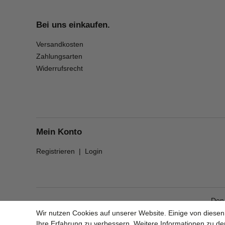
Bei uns einkaufen.
Versandkosten
Zahlungsarten
Widerrufsrecht
Mein Konto
Registrieren
|
Login
Den
Wir nutzen Cookies auf unserer Website. Einige von diesen
Ihre Erfahrung zu verbessern. Weitere Informationen zu d