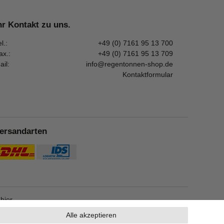
hr Kontakt zu uns.
l.:
+49 (0) 7161 95 13 700
ax.:
+49 (0) 7161 95 13 709
ail:
info@regentonnen-shop.de
Kontaktformular
ersandarten
e
hier
.
Alle akzeptieren