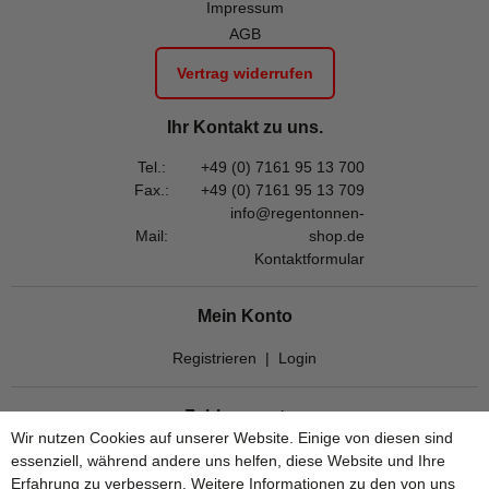
Impressum
AGB
Vertrag widerrufen
Ihr Kontakt zu uns.
Tel.:
+49 (0) 7161 95 13 700
Fax.:
+49 (0) 7161 95 13 709
info@regentonnen-
Mail:
shop.de
Kontaktformular
Mein Konto
Registrieren
|
Login
Zahlungsarten
Wir nutzen Cookies auf unserer Website. Einige von diesen sind
essenziell, während andere uns helfen, diese Website und Ihre
Erfahrung zu verbessern. Weitere Informationen zu den von uns