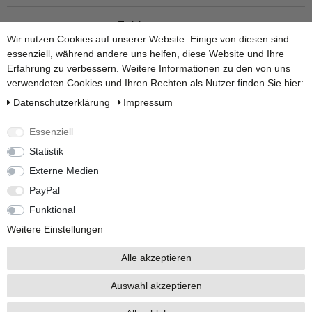
Zahlungsarten
Wir nutzen Cookies auf unserer Website. Einige von diesen sind
essenziell, während andere uns helfen, diese Website und Ihre
Erfahrung zu verbessern. Weitere Informationen zu den von uns
verwendeten Cookies und Ihren Rechten als Nutzer finden Sie hier:
Daten­schutz­erklärung
Impressum
Versandarten
Essenziell
Statistik
Externe Medien
PayPal
Den Ratgeber zum Thema Regentonne und Regenwassertonne
finden Sie
hier
.
Funktional
Weitere Einstellungen
Alle akzeptieren
Auswahl akzeptieren
Alle Preise inkl. 19% Mehrwertsteuer.
* Die verkauften Stückzahlen beziehen sich auf Verkäufe in unseren Shops und
Marktplätzen.