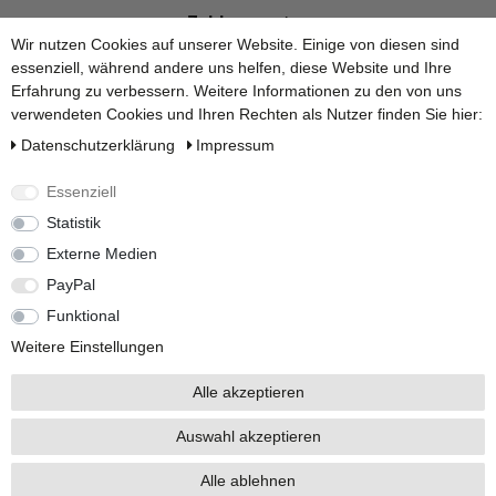
Zahlungsarten
Wir nutzen Cookies auf unserer Website. Einige von diesen sind
essenziell, während andere uns helfen, diese Website und Ihre
Erfahrung zu verbessern. Weitere Informationen zu den von uns
verwendeten Cookies und Ihren Rechten als Nutzer finden Sie hier:
Daten­schutz­erklärung
Impressum
Versandarten
Essenziell
Statistik
Externe Medien
PayPal
Den Ratgeber zum Thema Regentonne und Regenwassertonne
finden Sie
hier
.
Funktional
Weitere Einstellungen
Alle akzeptieren
Auswahl akzeptieren
Alle Preise inkl. 19% Mehrwertsteuer.
* Die verkauften Stückzahlen beziehen sich auf Verkäufe in unseren Shops und
Marktplätzen.
Alle ablehnen
Copyright 2026 © BRAUN GmbH - Alle Rechte vorbehalten.