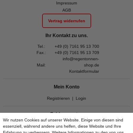
Impressum
AGB
Vertrag widerrufen
Ihr Kontakt zu uns.
Tel.:
+49 (0) 7161 95 13 700
Fax.:
+49 (0) 7161 95 13 709
info@regentonnen-
Mail:
shop.de
Kontaktformular
Mein Konto
Registrieren
|
Login
Zahlungsarten
Wir nutzen Cookies auf unserer Website. Einige von diesen sind
essenziell, während andere uns helfen, diese Website und Ihre
Erfahrung zu verbessern. Weitere Informationen zu den von uns