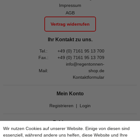
Impressum
AGB
Vertrag widerrufen
Ihr Kontakt zu uns.
Tel.:
+49 (0) 7161 95 13 700
Fax.:
+49 (0) 7161 95 13 709
info@regentonnen-
Mail:
shop.de
Kontaktformular
Mein Konto
Registrieren
|
Login
Zahlungsarten
Wir nutzen Cookies auf unserer Website. Einige von diesen sind
essenziell, während andere uns helfen, diese Website und Ihre