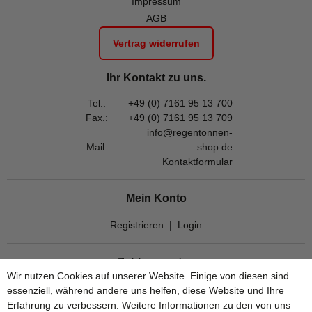
Impressum
AGB
Vertrag widerrufen
Ihr Kontakt zu uns.
Tel.:
+49 (0) 7161 95 13 700
Fax.:
+49 (0) 7161 95 13 709
info@regentonnen-
Mail:
shop.de
Kontaktformular
Mein Konto
Registrieren
|
Login
Zahlungsarten
Wir nutzen Cookies auf unserer Website. Einige von diesen sind
essenziell, während andere uns helfen, diese Website und Ihre
Erfahrung zu verbessern. Weitere Informationen zu den von uns